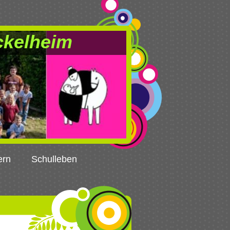
ckelheim
ern
Schulleben