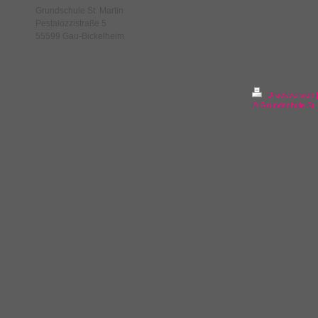
Grundschule St. Martin
Pestalozzistraße 5
55599 Gau-Bickelheim
Druckversion
|
© Grundschule St.